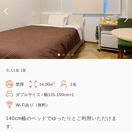
大人
1
名
1
室
2
禁煙
14.00m
1名
ダブルサイズ / 幅131-150cm×1
Wi-Fiあり（無料）
140cm幅のベッドでゆったりとご利用いただけま
す。