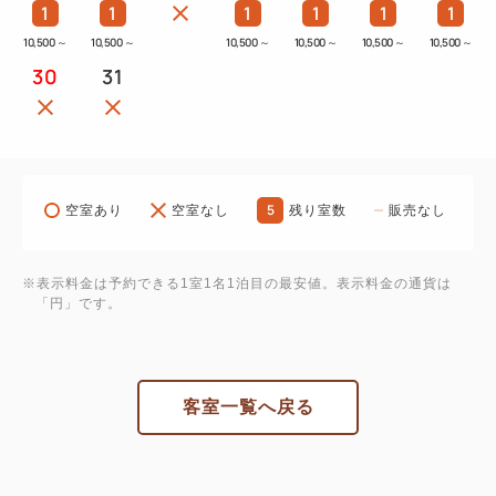
1
1
1
1
1
1
10,500
～
10,500
～
10,500
～
10,500
～
10,500
～
10,500
～
30
31
5
空室あり
空室なし
残り室数
販売なし
※表示料金は予約できる1室1名1泊目の最安値。表示料金の通貨は
「円」です。
客室一覧へ戻る